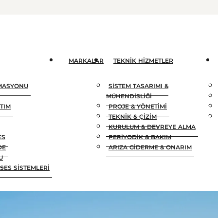
MARKALAR
TEKNIK HIZMETLER
OMASYONU
SISTEM TASARIMI &
MÜHENDISLIĞI
TIM
PROJE & YÖNETIMI
TEKNIK & ÇIZIM
KURULUM & DEVREYE ALMA
ES
PERIYODIK & BAKIM
DE
ARIZA GIDERME & ONARIM
U
SES SISTEMLERI