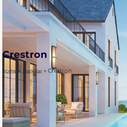
Crestron
»
»
Crestron
Home
Markalar