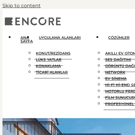
Skip to content
ANA
UYGULAMA ALANLARI
ÇÖZÜMLER
SAYFA
KONUT/REZIDANS
AKILLI EV OT
LÜKS YATLAR
SES DAĞITIMI
KONAKLAMA
GÖRÜNTÜ DAĞI
TICARI ALANLAR
NETWORK
EV SINEMA
HI-FI HI-END S
MOTORLU PER
FILM SUNUCUS
PROFESYONEL 