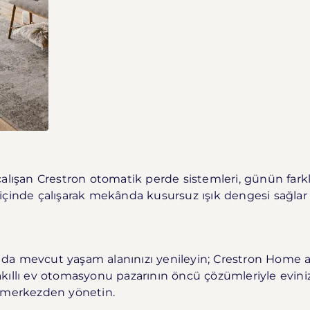
çalışan Crestron otomatik perde sistemleri, günün farklı
çinde çalışarak mekânda kusursuz ışık dengesi sağlar ve
ya da mevcut yaşam alanınızı yenileyin; Crestron Home a
e akıllı ev otomasyonu pazarının öncü çözümleriyle evin
k merkezden yönetin.