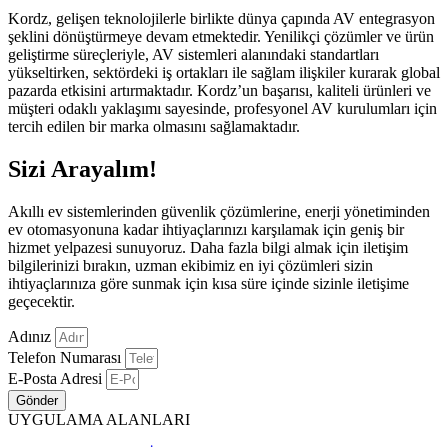
Kordz, gelişen teknolojilerle birlikte dünya çapında AV entegrasyon
şeklini dönüştürmeye devam etmektedir. Yenilikçi çözümler ve ürün
geliştirme süreçleriyle, AV sistemleri alanındaki standartları
yükseltirken, sektördeki iş ortakları ile sağlam ilişkiler kurarak global
pazarda etkisini artırmaktadır. Kordz’un başarısı, kaliteli ürünleri ve
müşteri odaklı yaklaşımı sayesinde, profesyonel AV kurulumları için
tercih edilen bir marka olmasını sağlamaktadır.
Sizi Arayalım!
Akıllı ev sistemlerinden güvenlik çözümlerine, enerji yönetiminden
ev otomasyonuna kadar ihtiyaçlarınızı karşılamak için geniş bir
hizmet yelpazesi sunuyoruz. Daha fazla bilgi almak için iletişim
bilgilerinizi bırakın, uzman ekibimiz en iyi çözümleri sizin
ihtiyaçlarınıza göre sunmak için kısa süre içinde sizinle iletişime
geçecektir.
Adınız
Telefon Numarası
E-Posta Adresi
Gönder
UYGULAMA ALANLARI