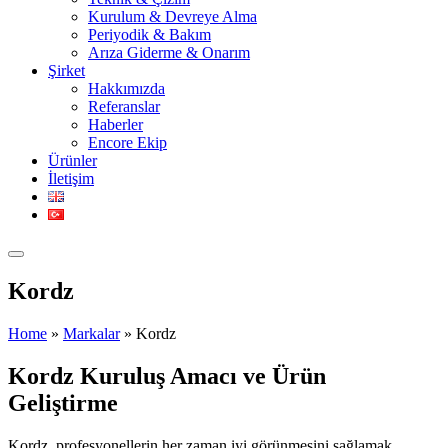
Kurulum & Devreye Alma
Periyodik & Bakım
Arıza Giderme & Onarım
Şirket
Hakkımızda
Referanslar
Haberler
Encore Ekip
Ürünler
İletişim
Kordz
Home
»
Markalar
»
Kordz
Kordz Kuruluş Amacı ve Ürün
Geliştirme
Kordz, profesyonellerin her zaman iyi görünmesini sağlamak