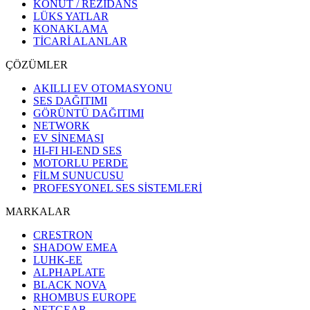
KONUT / REZİDANS
LÜKS YATLAR
KONAKLAMA
TİCARİ ALANLAR
ÇÖZÜMLER
AKILLI EV OTOMASYONU
SES DAĞITIMI
GÖRÜNTÜ DAĞITIMI
NETWORK
EV SİNEMASI
HI-FI HI-END SES
MOTORLU PERDE
FİLM SUNUCUSU
PROFESYONEL SES SİSTEMLERİ
MARKALAR
CRESTRON
SHADOW EMEA
LUHK-EE
ALPHAPLATE
BLACK NOVA
RHOMBUS EUROPE
NETGEAR