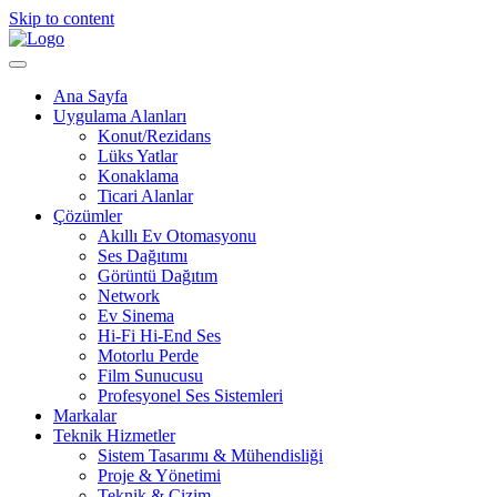
Skip to content
Ana Sayfa
Uygulama Alanları
Konut/Rezidans
Lüks Yatlar
Konaklama
Ticari Alanlar
Çözümler
Akıllı Ev Otomasyonu
Ses Dağıtımı
Görüntü Dağıtım
Network
Ev Sinema
Hi-Fi Hi-End Ses
Motorlu Perde
Film Sunucusu
Profesyonel Ses Sistemleri
Markalar
Teknik Hizmetler
Sistem Tasarımı & Mühendisliği
Proje & Yönetimi
Teknik & Çizim