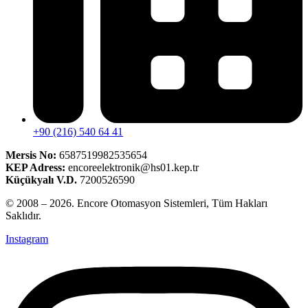
+90 (216) 540 64 41
Mersis No:
6587519982535654
KEP Adress:
encoreelektronik@hs01.kep.tr
Küçükyalı V.D.
7200526590
© 2008 – 2026. Encore Otomasyon Sistemleri, Tüm Hakları
Saklıdır.
Instagram