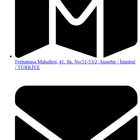
Ferhatpaşa Mahallesi, 41. Sk. No:51-53/2, Ataşehir / İstanbul
/ TÜRKİYE