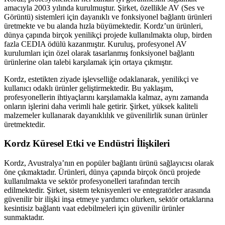
amacıyla 2003 yılında kurulmuştur. Şirket, özellikle AV (Ses ve
Görüntü) sistemleri için dayanıklı ve fonksiyonel bağlantı ürünleri
üretmekte ve bu alanda hızla büyümektedir. Kordz’un ürünleri,
dünya çapında birçok yenilikçi projede kullanılmakta olup, birden
fazla CEDIA ödülü kazanmıştır. Kuruluş, profesyonel AV
kurulumları için özel olarak tasarlanmış fonksiyonel bağlantı
ürünlerine olan talebi karşılamak için ortaya çıkmıştır.
Kordz, estetikten ziyade işlevselliğe odaklanarak, yenilikçi ve
kullanıcı odaklı ürünler geliştirmektedir. Bu yaklaşım,
profesyonellerin ihtiyaçlarını karşılamakla kalmaz, aynı zamanda
onların işlerini daha verimli hale getirir. Şirket, yüksek kaliteli
malzemeler kullanarak dayanıklılık ve güvenilirlik sunan ürünler
üretmektedir.
Kordz Küresel Etki ve Endüstri İlişkileri
Kordz, Avustralya’nın en popüler bağlantı ürünü sağlayıcısı olarak
öne çıkmaktadır. Ürünleri, dünya çapında birçok öncü projede
kullanılmakta ve sektör profesyonelleri tarafından tercih
edilmektedir. Şirket, sistem teknisyenleri ve entegratörler arasında
güvenilir bir ilişki inşa etmeye yardımcı olurken, sektör ortaklarına
kesintisiz bağlantı vaat edebilmeleri için güvenilir ürünler
sunmaktadır.