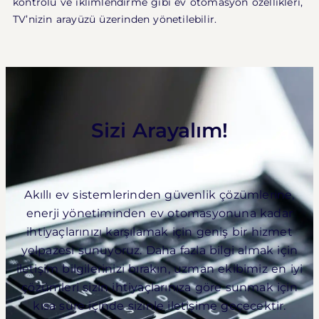
kontrolü ve iklimlendirme gibi ev otomasyon özellikleri,
TV’nizin arayüzü üzerinden yönetilebilir.
Sizi Arayalım!
Akıllı ev sistemlerinden güvenlik çözümlerine,
enerji yönetiminden ev otomasyonuna kadar
ihtiyaçlarınızı karşılamak için geniş bir hizmet
yelpazesi sunuyoruz. Daha fazla bilgi almak için
iletişim bilgilerinizi bırakın, uzman ekibimiz en iyi
çözümleri sizin ihtiyaçlarınıza göre sunmak için
kısa süre içinde sizinle iletişime geçecektir.