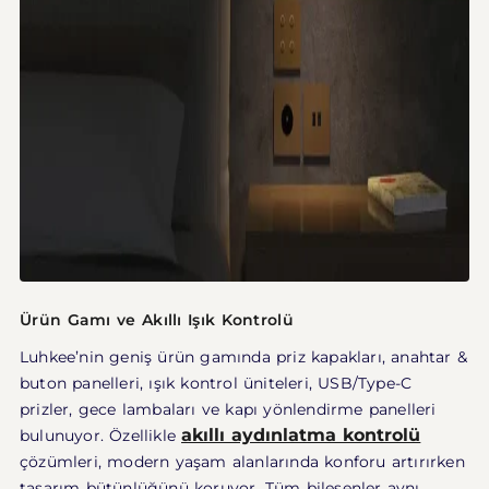
Ürün Gamı ve Akıllı Işık Kontrolü
Luhkee’nin geniş ürün gamında priz kapakları, anahtar &
buton panelleri, ışık kontrol üniteleri, USB/Type-C
prizler, gece lambaları ve kapı yönlendirme panelleri
akıllı aydınlatma kontrolü
bulunuyor. Özellikle
çözümleri, modern yaşam alanlarında konforu artırırken
tasarım bütünlüğünü koruyor. Tüm bileşenler aynı