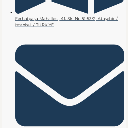
Ferhatpaşa Mahallesi, 41. Sk. No:51-53/2, Ataşehir /
İstanbul / TÜRKİYE