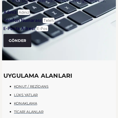
kısa süre içinde sizinle iletişime geçecektir.
Adınız
Telefon Numarası
E-Posta Adresi
GÖNDER
UYGULAMA ALANLARI
KONUT / REZİDANS
LÜKS YATLAR
KONAKLAMA
TİCARİ ALANLAR