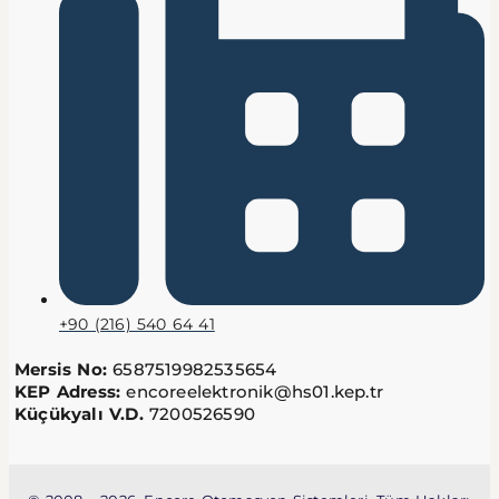
+90 (216) 540 64 41
Mersis No:
6587519982535654
KEP Adress:
encoreelektronik@hs01.kep.tr
Küçükyalı V.D.
7200526590