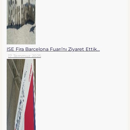
ISE Fira Barcelona Fuarı’nı Ziyaret Ettik…
17 Temmuz 2025