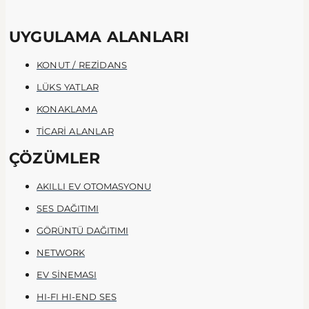
UYGULAMA ALANLARI
KONUT / REZİDANS
LÜKS YATLAR
KONAKLAMA
TİCARİ ALANLAR
ÇÖZÜMLER
AKILLI EV OTOMASYONU
SES DAĞITIMI
GÖRÜNTÜ DAĞITIMI
NETWORK
EV SİNEMASI
HI-FI HI-END SES